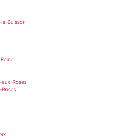
u
-le-Buisson
-Reine
y-aux-Roses
s-Roses
s
ers