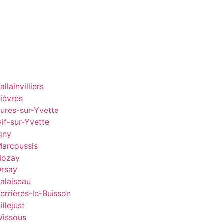
lainvilliers
ièvres
ures-sur-Yvette
if-sur-Yvette
gny
Marcoussis
Nozay
Orsay
alaiseau
errières-le-Buisson
llejust
Wissous