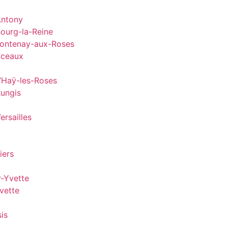
Antony
ourg-la-Reine
Fontenay-aux-Roses
Sceaux
’Haÿ-les-Roses
Rungis
rsailles
iers
-Yvette
vette
is