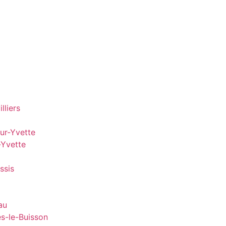
lliers
ur-Yvette
-Yvette
ssis
au
es-le-Buisson