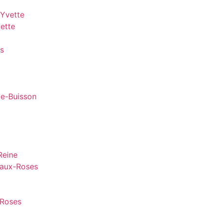
-Yvette
vette
is
le-Buisson
Reine
-aux-Roses
-Roses