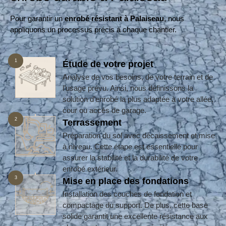
Pour garantir un
enrobé résistant à Palaiseau
, nous
appliquons un processus précis à chaque chantier.
1
Étude de votre projet
Analyse de vos besoins, de votre terrain et de
l’usage prévu. Ainsi, nous définissons la
solution d’enrobé la plus adaptée à votre allée,
cour ou accès de garage.
2
Terrassement
Préparation du sol avec décaissement et mise
à niveau. Cette étape est essentielle pour
assurer la stabilité et la durabilité de votre
enrobé extérieur.
3
Mise en place des fondations
Installation des couches de fondation et
compactage du support. De plus, cette base
solide garantit une excellente résistance aux