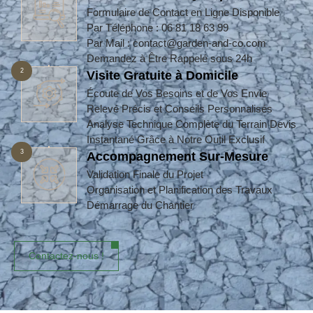
Formulaire de Contact en Ligne Disponible
Par Téléphone : 06 81 18 63 99
Par Mail : contact@garden-and-co.com
Demandez à Être Rappelé sous 24h
2
Visite Gratuite à Domicile
Écoute de Vos Besoins et de Vos Envie
Relevé Précis et Conseils Personnalisés
Analyse Technique Complète du Terrain Devis
Instantané Grâce à Notre Outil Exclusif
3
Accompagnement Sur-Mesure
Validation Finale du Projet
Organisation et Planification des Travaux
Démarrage du Chantier
Contactez-nous !