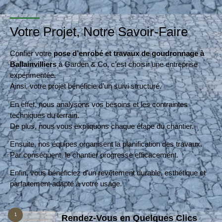
Votre Projet, Notre Savoir-Faire
Confier votre
pose d’enrobé et travaux de goudronnage à
Ballainvilliers
à Garden & Co, c’est choisir une entreprise
expérimentée.
Ainsi, votre projet bénéficie d’un suivi structuré.
En effet, nous analysons vos besoins et les contraintes
techniques du terrain.
De plus, nous vous expliquons chaque étape du chantier.
Ensuite, nos équipes organisent la planification des travaux.
Par conséquent, le chantier progresse efficacement.
Enfin, vous bénéficiez d’un revêtement durable, esthétique et
parfaitement adapté à votre usage.
1
Rendez-Vous en Quelques Clics