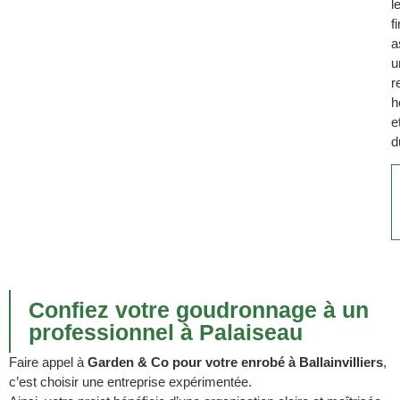
l
f
a
u
r
h
e
d
Confiez votre goudronnage à un
professionnel à Palaiseau
Faire appel à
Garden & Co pour votre enrobé à Ballainvilliers
,
c’est choisir une entreprise expérimentée.