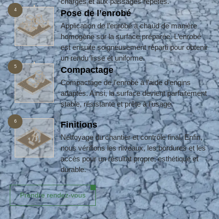
charges et aux passages répétés.
4
Pose de l’enrobé
Application de l’enrobé à chaud de manière
homogène sur la surface préparée. L’enrobé
est ensuite soigneusement réparti pour obtenir
un rendu lisse et uniforme.
5
Compactage
Compactage de l’enrobé à l’aide d’engins
adaptés. Ainsi, la surface devient parfaitement
stable, résistante et prête à l’usage.
6
Finitions
Nettoyage du chantier et contrôle final. Enfin,
nous vérifions les niveaux, les bordures et les
accès pour un résultat propre, esthétique et
durable.
Prendre rendez-vous