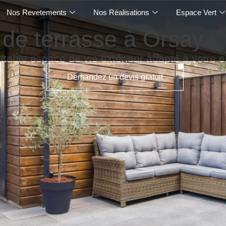
Nos Revetements
Nos Réalisations
Espace Vert
e terrasse à Orsay
itable espace de vie extérieur adapté à votre
Demandez un devis gratuit