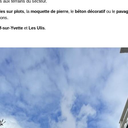
s aux terrains du secteur.
les sur plots
, la
moquette de pierre
, le
béton décoratif
ou le
pava
ions.
f-sur-Yvette
et
Les Ulis
.