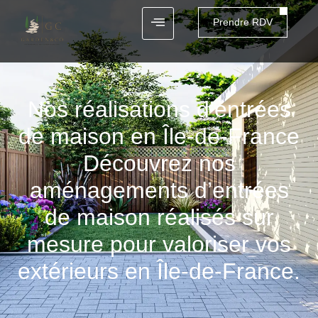
Prendre RDV
Nos réalisations d’entrées
de maison en Île-de-France
Découvrez nos
aménagements d’entrées
de maison réalisés sur
mesure pour valoriser vos
extérieurs en Île-de-France.