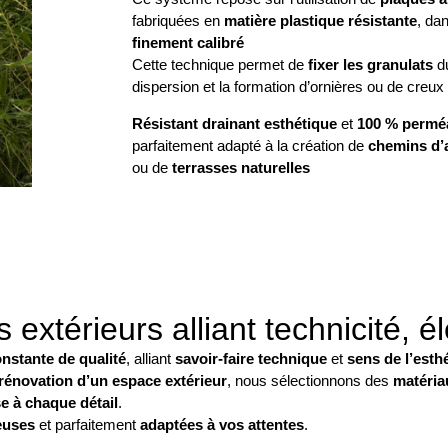
fabriquées en
matière plastique résistante
, da
finement calibré
Cette technique permet de
fixer les granulats
du
dispersion et la formation d’ornières ou de creu
Résistant drainant esthétique
et
100 % permé
parfaitement adapté à la création de
chemins d’
ou de
terrasses naturelles
térieurs alliant technicité, él
nstante de qualité
, alliant
savoir-faire technique
et
sens de l’esth
 rénovation d’un espace extérieur
, nous sélectionnons des
matéria
e à chaque détail
.
euses
et parfaitement
adaptées à vos attentes
.