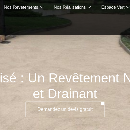
Nos Revetements
Nos Réalisations
Espace Vert
lisé : Un Revêtement N
et Drainant
Demandez un devis gratuit