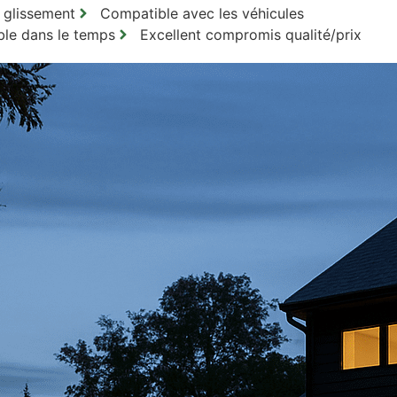
 glissement
Compatible avec les véhicules
ble dans le temps
Excellent compromis qualité/prix