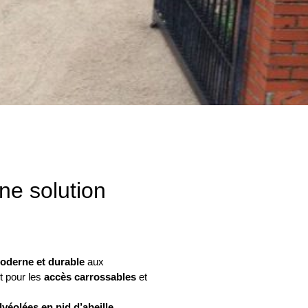
une solution
moderne et durable
aux
t pour les
accès carrossables
et
lvéolées en nid d’abeille