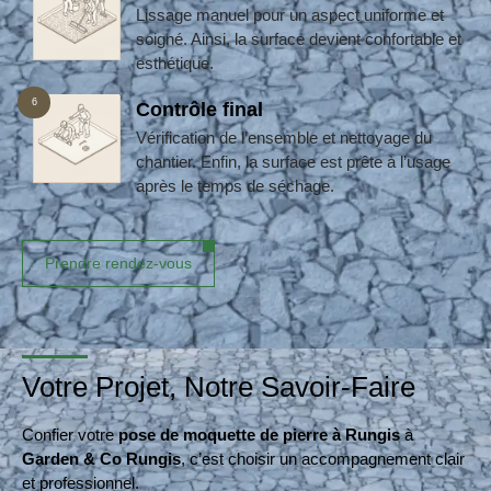
Lissage manuel pour un aspect uniforme et
soigné. Ainsi, la surface devient confortable et
esthétique.
6
Contrôle final
Vérification de l’ensemble et nettoyage du
chantier. Enfin, la surface est prête à l’usage
après le temps de séchage.
Prendre rendez-vous
Votre Projet, Notre Savoir-Faire
Confier votre
pose de moquette de pierre à Rungis
à
Garden & Co Rungis
, c’est choisir un accompagnement clair
et professionnel.