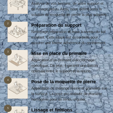
Analyse de vos besoins, de votre support et
de l’usage prévu. Ainsi, nous définissons la
solution de moquette de pierre la plus adaptée.
2
Préparation du support
Nettoyage, réparation et mise à niveau du sol
existant. Cette étape est essentielle pour
assurer une bonne adhérence du revêtement.
3
Mise en place du primaire
Application d’un primaire d’accrochage
spécifique. De plus, il garantit une liaison
optimale entre le support et la résine.
4
Pose de la moquette de pierre
Application du mélange résine et granulats sur
la surface. La pose est réalisée de manière
homogène pour un rendu régulier.
5
Lissage et finitions