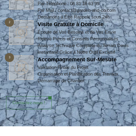
Par Téléphone : 06 81 18 63 99
Par Mail : contact@garden-and-co.com
Demandez à Être Rappelé sous 24h
2
Visite Gratuite à Domicile
Écoute de Vos Besoins et de Vos Envie
Relevé Précis et Conseils Personnalisés
Analyse Technique Complète du Terrain Devis
Instantané Grâce à Notre Outil Exclusif
3
Accompagnement Sur-Mesure
Validation Finale du Projet
Organisation et Planification des Travaux
Démarrage du Chantier
Contactez-nous !