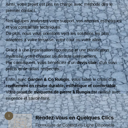
Ainsi, votre projet est pris en charge avec méthode dès le
premier contact.
Nos équipes analysent votre support, vos attentes esthétiques
et vos contraintes techniques.
De plus, nous vous orientons vers les solutions les plus
adaptées à votre terrasse, votre cour ou votre allée.
Grâce à une organisation rigoureuse et une planification
maîtrisée, votre chantier se déroule sereinement.
Par conséquent, vous bénéficiez d’un
devis clair
, d’un suivi
précis et de délais respectés.
Enfin, avec
Garden & Co Rungis
, vous faites le choix d’un
revêtement en résine durable, esthétique et confortable
.
Votre projet de
moquette de pierre à Rungis
est réalisé avec
exigence et savoir-faire.
1
Rendez-Vous en Quelques Clics
Formulaire de Contact en Ligne Disponible