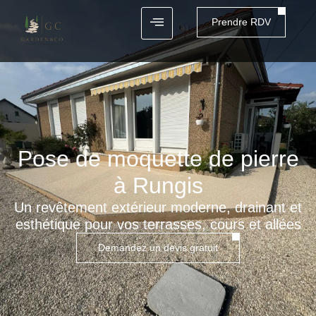
Prendre RDV
Pose de moquette de pierre
à Rungis
Un revêtement extérieur moderne, drainant et
esthétique pour vos terrasses, cours et allées
Demandez un devis gratuit