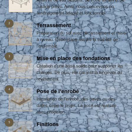
l’usage prévu. Ainsi, nous concevons un
aménagement adapté et fonctionnel.
2
Terrassement
Préparation du sol avec décaissement et mise
à niveau. Cette étape assure la stabilité de
l’ensemble.
3
Mise en place des fondations
Création d’une base solide pour supporter les
charges. De plus, elle garantit la longévité du
revêtement.
4
Pose de l’enrobé
Installation de l’enrobé, des pavés ou des
dalles selon le projet. La pose est réalisée
avec précision.
5
Finitions
Ajustement des bordures et nettoyage du