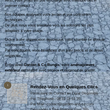
Ainsi, votre projet est pris en charge avec méthode dès le
premier contact.
Nos équipes analysent votre terrain et vos contraintes
techniques.
De plus, nous vous orientons vers les solutions les plus
adaptées à votre usage.
Grâce à une organisation rigoureuse, votre chantier se déroule
sereinement.
Par conséquent, vous bénéficiez d’un suivi précis et de délais
respectés.
Enfin, avec
Garden & Co Rungis
, votre
aménagement
extérieur
est réalisé avec sérieux et exigence de qualité.
1
Rendez-Vous en Quelques Clics
Formulaire de Contact en Ligne Disponible
Par Téléphone : 06 81 18 63 99
Par Mail : contact@garden-and-co.com
Demandez à Être Rappelé sous 24h