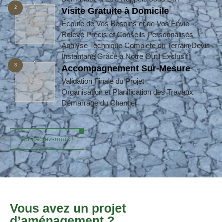
2
Visite Gratuite à Domicile
Écoute de Vos Besoins et de Vos Envie
Relevé Précis et Conseils Personnalisés
Analyse Technique Complète du Terrain Devis
Instantané Grâce à Notre Outil Exclusif
3
Accompagnement Sur-Mesure
Validation Finale du Projet
Organisation et Planification des Travaux
Démarrage du Chantier
Contactez-nous !
Vous avez un projet
d’aménagement ?