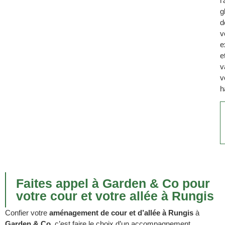
l
g
d
v
e
e
v
v
h
Faites appel à Garden & Co pour
votre cour et votre allée à Rungis
Confier votre
aménagement de cour et d’allée à Rungis
à
Garden & Co
, c’est faire le choix d’un accompagnement