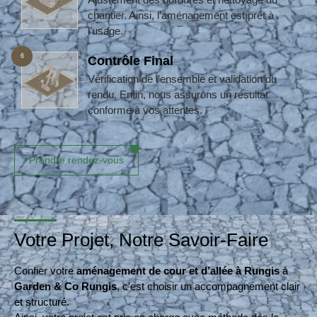
chantier. Ainsi, l’aménagement est prêt à
l’usage.
6
Contrôle Final
Vérification de l’ensemble et validation du
rendu. Enfin, nous assurons un résultat
conforme à vos attentes.
Prendre rendez-vous
Votre Projet, Notre Savoir-Faire
Confier votre
aménagement de cour et d’allée à Rungis
à
Garden & Co Rungis
, c’est choisir un accompagnement clair
et structuré.