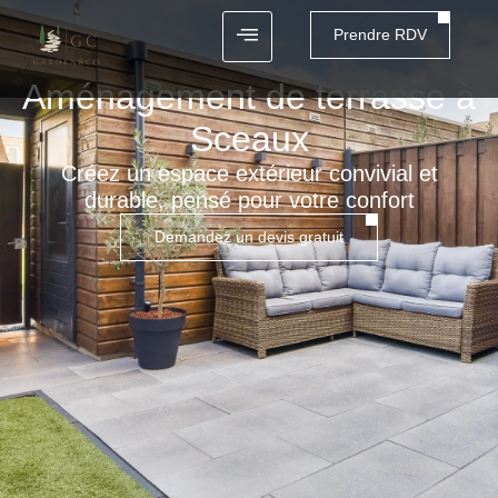
Prendre RDV
Aménagement de terrasse à
Sceaux
Créez un espace extérieur convivial et
durable, pensé pour votre confort
Demandez un devis gratuit