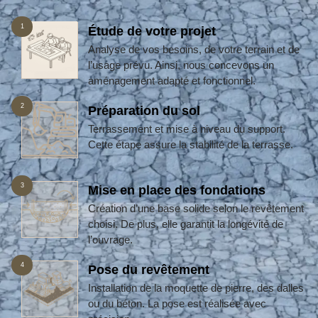
1
Étude de votre projet
Analyse de vos besoins, de votre terrain et de
l’usage prévu. Ainsi, nous concevons un
aménagement adapté et fonctionnel.
2
Préparation du sol
Terrassement et mise à niveau du support.
Cette étape assure la stabilité de la terrasse.
3
Mise en place des fondations
Création d’une base solide selon le revêtement
choisi. De plus, elle garantit la longévité de
l’ouvrage.
4
Pose du revêtement
Installation de la moquette de pierre, des dalles
ou du béton. La pose est réalisée avec