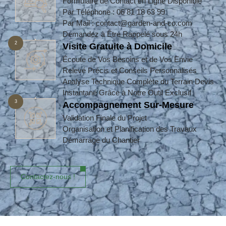
Formulaire de Contact en Ligne Disponible
Par Téléphone : 06 81 18 63 99
Par Mail : contact@garden-and-co.com
Demandez à Être Rappelé sous 24h
2
Visite Gratuite à Domicile
Écoute de Vos Besoins et de Vos Envie
Relevé Précis et Conseils Personnalisés
Analyse Technique Complète du Terrain Devis
Instantané Grâce à Notre Outil Exclusif
3
Accompagnement Sur-Mesure
Validation Finale du Projet
Organisation et Planification des Travaux
Démarrage du Chantier
Contactez-nous !