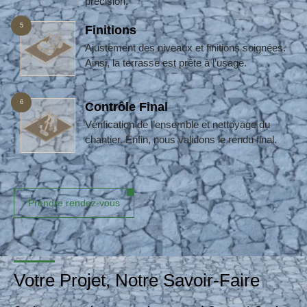
précision.
5
Finitions
Ajustement des niveaux et finitions soignées.
Ainsi, la terrasse est prête à l’usage.
6
Contrôle Final
Vérification de l’ensemble et nettoyage du
chantier. Enfin, nous validons le rendu final.
Prendre rendez-vous
Votre Projet, Notre Savoir-Faire