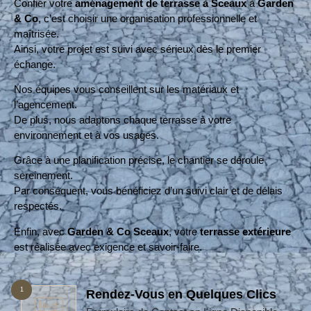
Confier votre
aménagement de terrasse à Sceaux
à
Garden
& Co
, c’est choisir une organisation professionnelle et
maîtrisée.
Ainsi, votre projet est suivi avec sérieux dès le premier
échange.
Nos équipes vous conseillent sur les matériaux et
l’agencement.
De plus, nous adaptons chaque terrasse à votre
environnement et à vos usages.
Grâce à une planification précise, le chantier se déroule
sereinement.
Par conséquent, vous bénéficiez d’un suivi clair et de délais
respectés.
Enfin, avec
Garden & Co Sceaux
, votre
terrasse extérieure
est réalisée avec exigence et savoir-faire.
1
Rendez-Vous en Quelques Clics