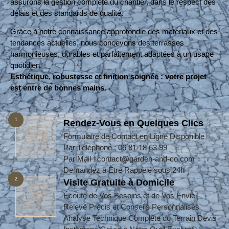
assurons la gestion complète du chantier, dans le respect des
délais et des standards de qualité.
Grâce à notre connaissance approfondie des matériaux et des
tendances actuelles, nous concevons des terrasses
harmonieuses, durables et parfaitement adaptées à un usage
quotidien.
Esthétique, robustesse et finition soignée : votre projet
est entre de bonnes mains.
1
Rendez-Vous en Quelques Clics
Formulaire de Contact en Ligne Disponible
Par Téléphone : 06 81 18 63 99
Par Mail : contact@garden-and-co.com
Demandez à Être Rappelé sous 24h
2
Visite Gratuite à Domicile
Écoute de Vos Besoins et de Vos Envie
Relevé Précis et Conseils Personnalisés
Analyse Technique Complète du Terrain Devis