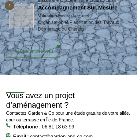
Instantané Grâce à Notre Outil Exclusif
3
Accompagnement Sur-Mesure
Validation Finale du Projet
Organisation et Planification des Travaux
Démarrage du Chantier
Prendre rendez-vous
Vous avez un projet
d’aménagement ?
Contactez Garden & Co pour une étude gratuite de votre allée,
cour ou terrasse en Île-de-France.
Téléphone :
06 81 18 63 99
Email :
contact@garden-and-co.com